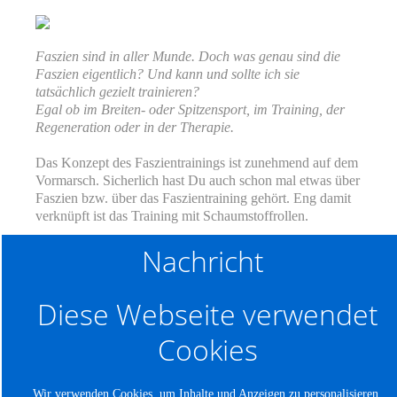
Faszien sind in aller Munde. Doch was genau sind die
Faszien eigentlich? Und kann und sollte ich sie
tatsächlich gezielt trainieren?
Egal ob im Breiten- oder Spitzensport, im Training, der
Regeneration oder in der Therapie.
Das Konzept des Faszientrainings ist zunehmend auf dem
Vormarsch. Sicherlich hast Du auch schon mal etwas über
Faszien bzw. über das Faszientraining gehört. Eng damit
verknüpft ist das Training mit Schaumstoffrollen.
Nachricht
WEITERLESEN ...
Diese Webseite verwendet
Home
News
Kontakt
Impressum
Datenschutz
Cookies
Wir verwenden Cookies, um Inhalte und Anzeigen zu personalisieren,