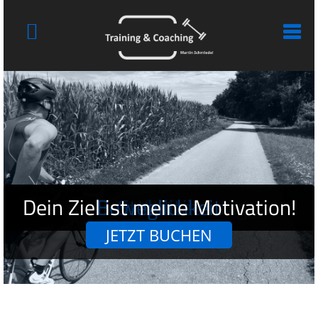
Dein Ziel ist meine Motivation!
Training & Coaching
Beweglichkeit
Ausdauer
Stabilität
Kraft
JETZT BUCHEN
MEHR LESEN